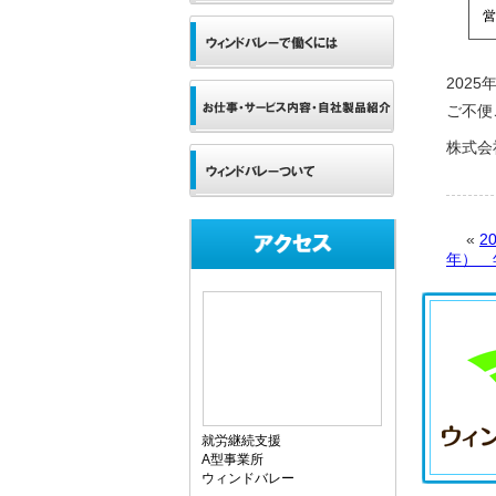
202
ご不便
株式会
«
2
年） 
就労継続支援
A型事業所
ウィンドバレー