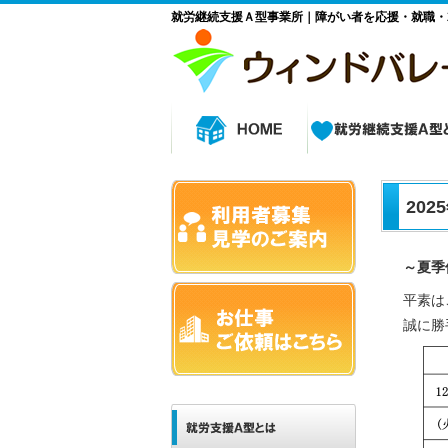
就労継続支援Ａ型事業所｜障がい者を応援・就職・
20
～夏季
平素は
誠に勝